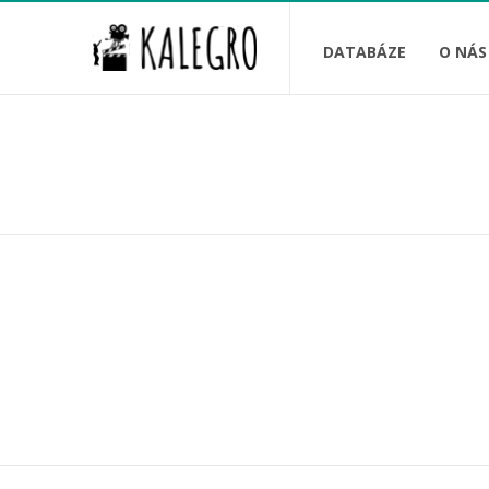
DATABÁZE
O NÁS