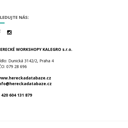
LEDUJTE NÁS:
ERECKÉ WORKSHOPY KALEGRO s.r.o.
ídlo: Dunická 3142/2, Praha 4
ČO: 079 28 696
ww.hereckadatabaze.cz
nfo@hereckadatabaze.cz
 420 604 131 879