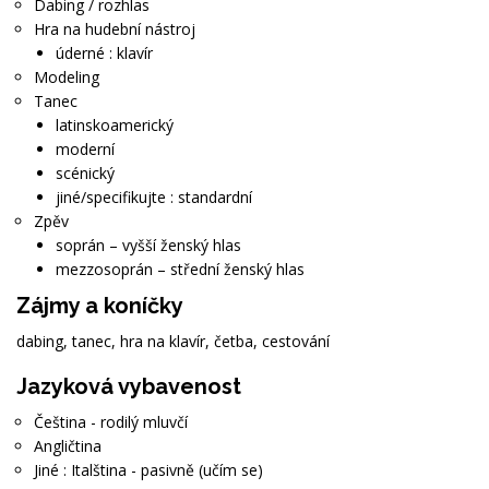
Dabing / rozhlas
Hra na hudební nástroj
úderné : klavír
Modeling
Tanec
latinskoamerický
moderní
scénický
jiné/specifikujte : standardní
Zpěv
soprán – vyšší ženský hlas
mezzosoprán – střední ženský hlas
Zájmy a koníčky
dabing, tanec, hra na klavír, četba, cestování
Jazyková vybavenost
Čeština - rodilý mluvčí
Angličtina
Jiné : Italština - pasivně (učím se)