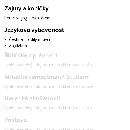
Zájmy a koníčky
herectví. joga, běh, čtení
Jazyková vybavenost
Čeština - rodilý mluvčí
Angličtina
Řidičské oprávnění
Vyhledávatelný údaj pouze pro klienty databáze.
Aktuální zaměstnání/ Studium
Vyhledávatelný údaj pouze pro klienty databáze.
Herecké zkušenosti
Vyhledávatelný údaj pouze pro klienty databáze.
Postava
Vyhledávatelný údaj pouze pro klienty databáze.