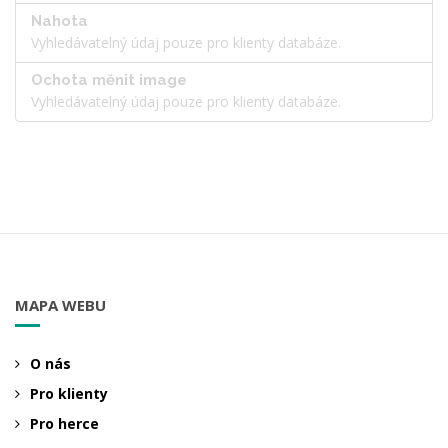
Nahota
Vyhledávatelný údaj pouze pro klienty databáze.
Ochota měnit image
Vyhledávatelný údaj pouze pro klienty databáze.
MAPA WEBU
O nás
Pro klienty
Pro herce