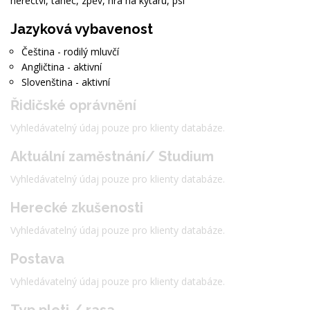
herectví, tanec, zpěv, hra na kytaru, psi
Jazyková vybavenost
Čeština - rodilý mluvčí
Angličtina - aktivní
Slovenština - aktivní
Řidičské oprávnění
Vyhledávatelný údaj pouze pro klienty databáze.
Aktuální zaměstnání/ Studium
Vyhledávatelný údaj pouze pro klienty databáze.
Herecké zkušenosti
Vyhledávatelný údaj pouze pro klienty databáze.
Postava
Vyhledávatelný údaj pouze pro klienty databáze.
Typ pleti / rasa