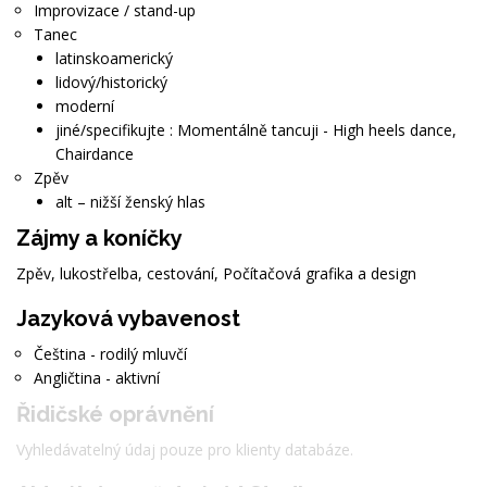
Improvizace / stand-up
Tanec
latinskoamerický
lidový/historický
moderní
jiné/specifikujte : Momentálně tancuji - High heels dance,
Chairdance
Zpěv
alt – nižší ženský hlas
Zájmy a koníčky
Zpěv, lukostřelba, cestování, Počítačová grafika a design
Jazyková vybavenost
Čeština - rodilý mluvčí
Angličtina - aktivní
Řidičské oprávnění
Vyhledávatelný údaj pouze pro klienty databáze.