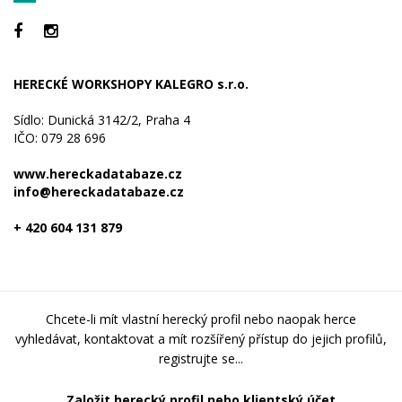
HERECKÉ WORKSHOPY KALEGRO s.r.o.
Sídlo: Dunická 3142/2, Praha 4
IČO: 079 28 696
www.hereckadatabaze.cz
info@hereckadatabaze.cz
+ 420 604 131 879
Chcete-li mít vlastní herecký profil nebo naopak herce
vyhledávat, kontaktovat a mít rozšířený přístup do jejich profilů,
registrujte se...
Založit herecký profil nebo klientský účet